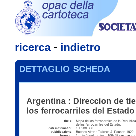
Opac
ricerca
-
indietro
dettaglio scheda
Argentina : Direccion de ti
los ferrocarriles del Estado
titolo:
Mapa de los ferrocarriles de la Republica
de los ferrocarriles del Estado.
dati matematici:
1:1.500.000
pubblicazione:
Buenos Aires : Talleres J. Peuser, 1922
formato:
1 c. in 6 fogli : color. ; 106x82 cm ciascu